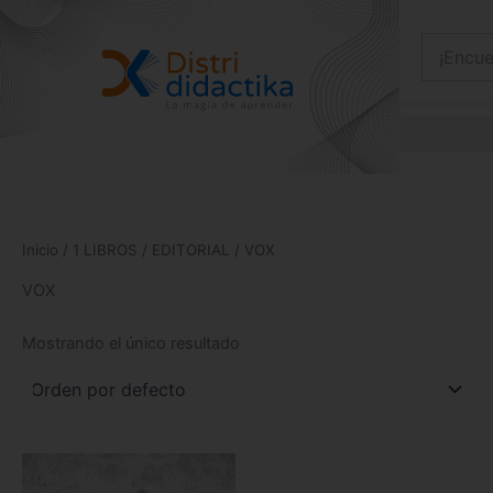
Ir
al
contenido
Inicio
/
1 LIBROS
/
EDITORIAL
/ VOX
VOX
Mostrando el único resultado