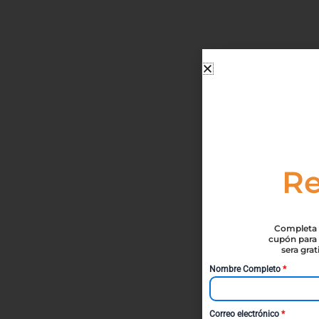
Re
Completa t
cupón para 
sera gra
Nombre Completo
*
Correo electrónico
*