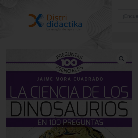
Ir
al
contenido
Ciencia
De
Los
Dinosaurios
En
100
Preguntas,
La.
cantidad