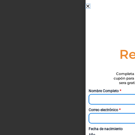
Re
Completa t
cupón para 
sera gra
Nombre Completo
*
Correo electrónico
*
Fecha de nacimiento
Año