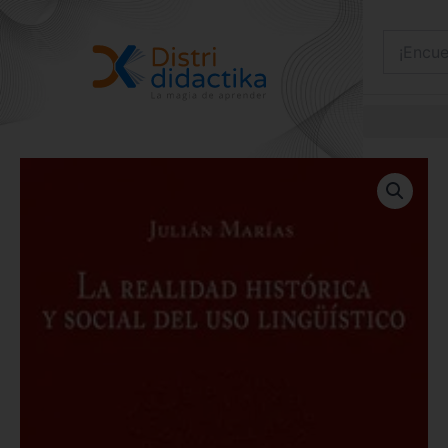
Ir
al
contenido
La
Realidad
Histórica
Y
Social
Del
Uso
Lingüístico
cantidad