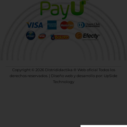
Copyright © 2026 Distrididactika ® Web oficial Todos los
derechos reservados. | Diseño web y desarrollo por: UpSide
Technology