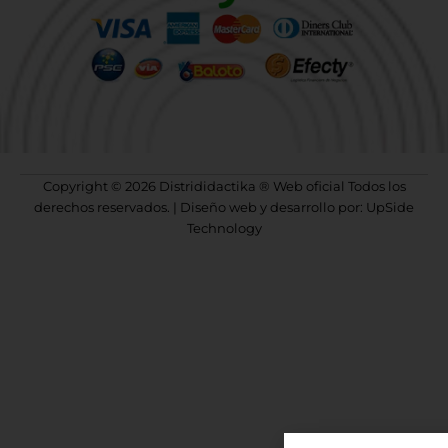
Copyright © 2026 Distrididactika ® Web oficial Todos los
derechos reservados. | Diseño web y desarrollo por: UpSide
Technology