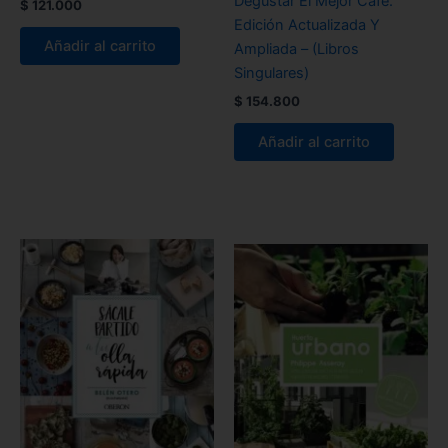
Degustar El Mejor Café.
$
121.000
Edición Actualizada Y
Añadir al carrito
Ampliada – (Libros
Singulares)
$
154.800
Añadir al carrito