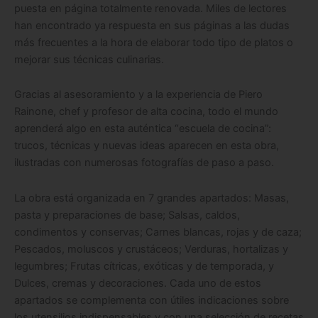
puesta en página totalmente renovada.
Miles de lectores
han encontrado ya respuesta en sus páginas a las dudas
más frecuentes a la hora de elaborar todo tipo de platos o
mejorar sus técnicas culinarias.
Gracias al asesoramiento y a la experiencia de
Piero
Rainone, chef y profesor de alta cocina
, todo el mundo
aprenderá algo en esta
auténtica “escuela de cocina”:
trucos, técnicas y nuevas ideas
aparecen en esta obra,
ilustradas con
numerosas fotografías de paso a paso.
La obra está organizada en
7 grandes apartados
: Masas,
pasta y preparaciones de base; Salsas, caldos,
condimentos y conservas; Carnes blancas, rojas y de caza;
Pescados, moluscos y crustáceos; Verduras, hortalizas y
legumbres; Frutas cítricas, exóticas y de temporada, y
Dulces, cremas y decoraciones. Cada uno de estos
apartados se complementa con útiles indicaciones sobre
los
utensilios indispensables
y con una selección de
recetas