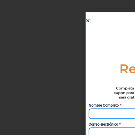
Re
Completa t
cupón para 
sera gra
Nombre Completo
*
Correo electrónico
*