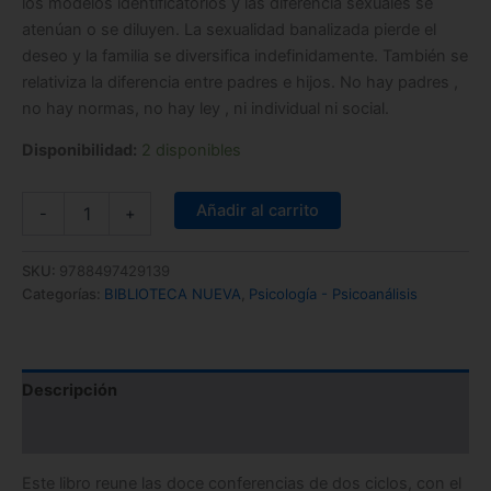
los modelos identificatorios y las diferencia sexuales se
atenúan o se diluyen. La sexualidad banalizada pierde el
deseo y la familia se diversifica indefinidamente. También se
relativiza la diferencia entre padres e hijos. No hay padres ,
no hay normas, no hay ley , ni individual ni social.
Disponibilidad:
2 disponibles
Añadir al carrito
-
+
SKU:
9788497429139
Categorías:
BIBLIOTECA NUEVA
,
Psicología - Psicoanálisis
Descripción
Información adicional
Este libro reune las doce conferencias de dos ciclos, con el