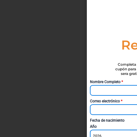
Re
Completa t
cupón para 
sera gra
Nombre Completo
*
Correo electrónico
*
Fecha de nacimiento
Año
2026