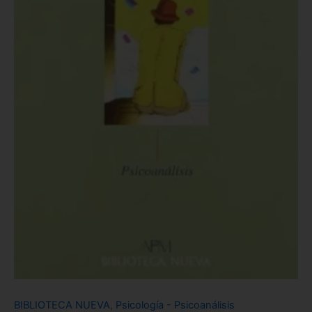
BIBLIOTECA NUEVA
,
Psicología - Psicoanálisis