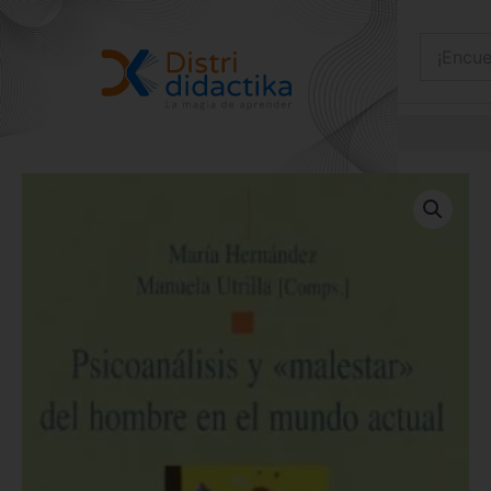
Ir
al
contenido
Psicoanálisis
y
malestar
del
hombre
en
el
mundo
actual
cantidad