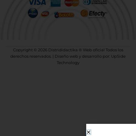
Copyright © 2026 Distrididactika ® Web oficial Todos los
derechos reservados. | Diseño web y desarrollo por: UpSide
Technology