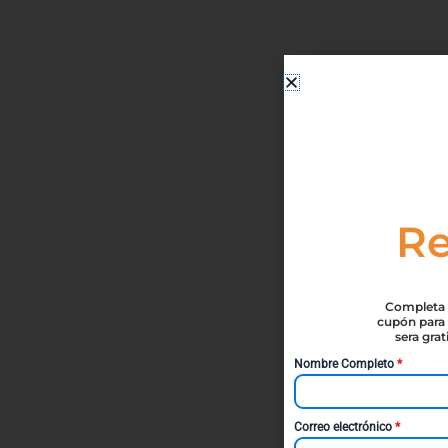
Re
Completa t
cupón para 
sera gra
Nombre Completo
*
Correo electrónico
*