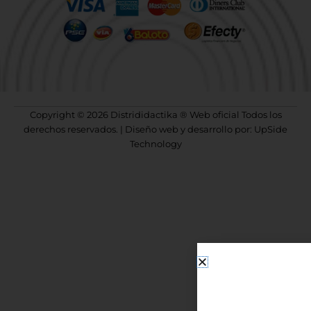
Copyright © 2026 Distrididactika ® Web oficial Todos los
derechos reservados. | Diseño web y desarrollo por: UpSide
Technology