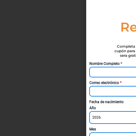
Re
Completa t
cupón para 
sera gra
Nombre Completo
*
Correo electrónico
*
Fecha de nacimiento
Año
2026
Mes