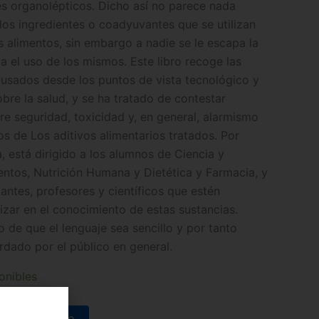
s organolépticos. Dicho así no parece nada
los ingredientes o coadyuvantes que se utilizan
s alimentos, sin embargo a nadie se le escapa la
a el uso de los mismos. Este libro recoge las
 usados desde los puntos de vista tecnológico y
bre la salud, y se ha tratado de contestar
re seguridad, toxicidad y, en general, alarmismo
s de Los aditivos alimentarios tratados. Por
, está dirigido a los alumnos de Ciencia y
entos, Nutrición Humana y Dietética y Farmacia, y
antes, profesores y científicos que estén
izar en el conocimiento de estas sustancias.
 de que el lenguaje sea sencillo y por tanto
dado por el público en general.
onibles
adir al carrito