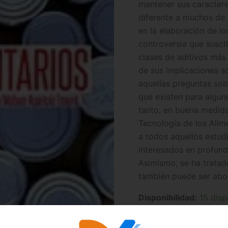
mantener sus caractere
diferente a muchos de 
en la elaboración de lo
controversia que suscit
clases de aditivos más
de sus implicaciones so
aquellas preguntas sob
que existen para alguno
tanto, en buena medida
Tecnología de los Alim
a todos aquellos estudi
interesados en profund
Asimismo, se ha tratado
también puede ser abor
Disponibilidad:
15 disp
Añ