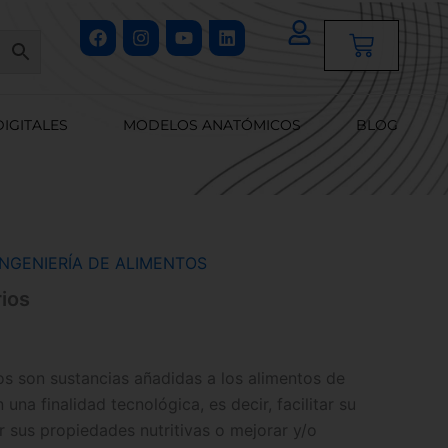
Facebook
Instagram
Youtube
Linkedin
Cart
DIGITALES
MODELOS ANATÓMICOS
BLOG
INGENIERÍA DE ALIMENTOS
rios
ios son sustancias añadidas a los alimentos de
una finalidad tecnológica, es decir, facilitar su
 sus propiedades nutritivas o mejorar y/o