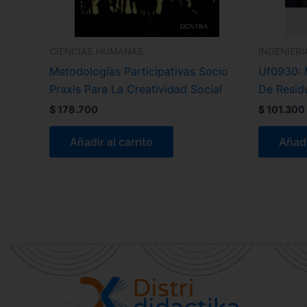
CIENCIAS HUMANAS
INGENIERÍ
Metodologías Participativas Socio
Uf0930: 
Praxis Para La Creatividad Social
De Resid
$
178.700
$
101.300
Añadir al carrito
Añadi