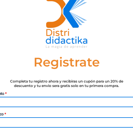
-
+
SKU:
9788416898183
Categorías:
DEXTRA
,
ING
Registrate
Completa tu registro ahora y recibiras un cupón para un 20% de
descuento y tu envio sera gratis solo en tu primera compra.
eto
*
 a los alimentos de forma intencionada con una finalidad tec
o mantener sus caracteres organolépticos. Dicho así no pa
ico
*
de los alimentos, sin embargo a nadie se le escapa la cont
sde los puntos de vista tecnológico y de sus implicaciones