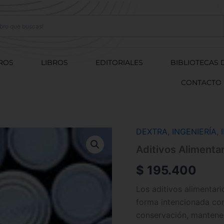
ROS
LIBROS
EDITORIALES
BIBLIOTECAS 
CONTACTO
DEXTRA
,
INGENIERÍA
,
Aditivos
Alimentarios
Aditivos Alimenta
cantidad
$
195.400
Los aditivos alimentar
forma intencionada con 
conservación, mantener