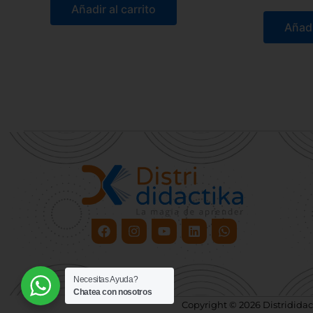
Añadir al carrito
Añadi
Facebook
Instagram
Youtube
Linkedin
Whatsapp
Necesitas Ayuda?
Chatea con nosotros
Copyright © 2026 Distrididac