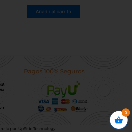
Añadir al carrito
Pagos 100% Seguros
-48
ia
s
 pm
0
rrollo por: UpSide Technology