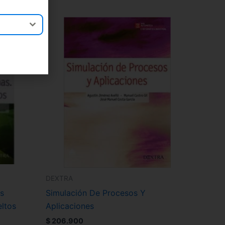
DEXTRA
s
Simulación De Procesos Y
ltos
Aplicaciones
$
206.900