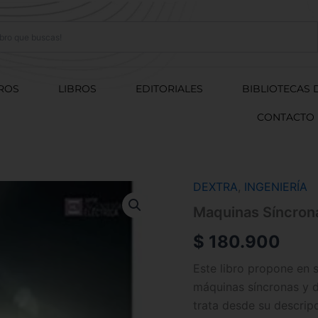
ROS
LIBROS
EDITORIALES
BIBLIOTECAS 
CONTACTO
DEXTRA
,
INGENIERÍA
Maquinas
Síncronas
Maquinas Síncron
Y
Maquinas
$
180.900
De
Corriente
Este libro propone en 
Continua
máquinas síncronas y d
cantidad
trata desde su descrip