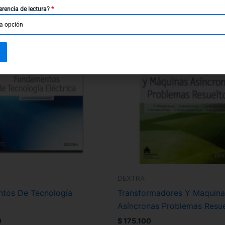
erencia de lectura?
*
a opción
DEXTRA
tos De Tecnología
Transformadores Y Maquina
Asíncronas Problemas Resue
0
$
175.100