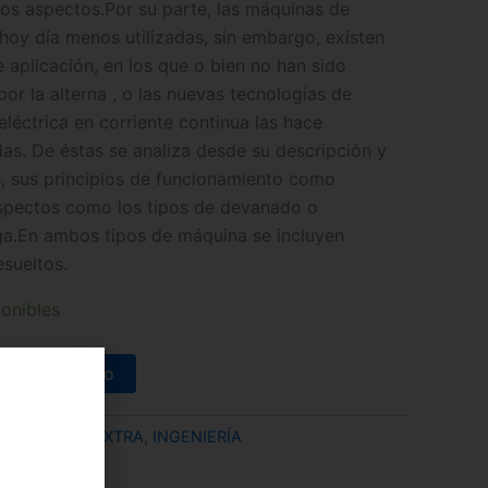
ros aspectos.Por su parte, las máquinas de
 hoy día menos utilizadas, sin embargo, existen
plicación, en los que o bien no han sido
por la alterna , o las nuevas tecnologías de
léctrica en corriente continua las hace
s. De éstas se analiza desde su descripción y
, sus principios de funcionamiento como
spectos como los tipos de devanado o
ga.En ambos tipos de máquina se incluyen
esueltos.
onibles
adir al carrito
ategorías:
DEXTRA
,
INGENIERÍA