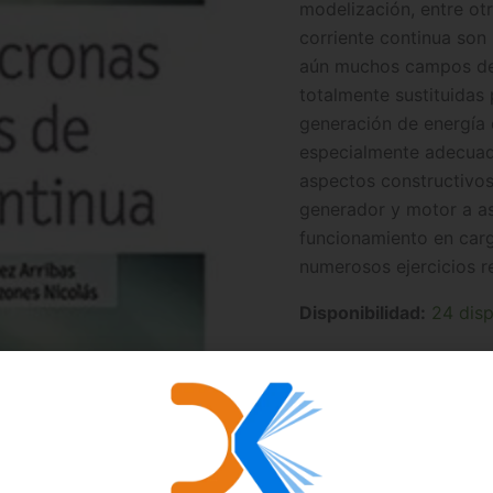
modelización, entre ot
corriente continua son
aún muchos campos de a
totalmente sustituidas 
generación de energía e
especialmente adecuada
aspectos constructivos
generador y motor a a
funcionamiento en car
numerosos ejercicios r
Disponibilidad:
24 disp
Añ
-
+
SKU:
9788416277087
C