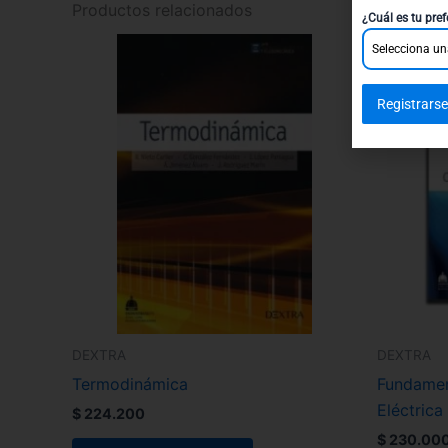
Productos relacionados
¿Cuál es tu pref
Selecciona un
Registrarse
DEXTRA
DEXTRA
Termodinámica
Fundamen
Eléctrica
$
224.200
$
230.00